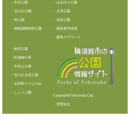
・衣笠公園
・はまゆう公園
・光の丘公園
・大津公園
・西公園
・追浜公園
・湘南国際村西公園
・夏島都市緑地
・夏島グラウンド
・根岸公園
・田浦梅の里
・衣笠山公園
・光の丘水辺公園
・太田和つつじの丘
・しょうぶ園
Copyright©Yokosuka City.
・管理会社